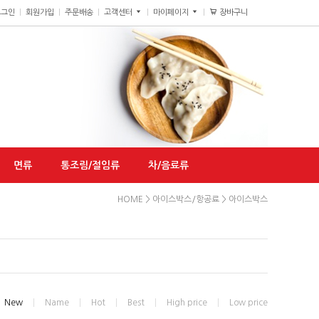
장바구니
0
로그인
회원가입
주문배송
고객센터
마이페이지
면류
통조림/절임류
차/음료류
HOME
>
아이스박스/항공료
>
아이스박스
New
Name
Hot
Best
High price
Low price