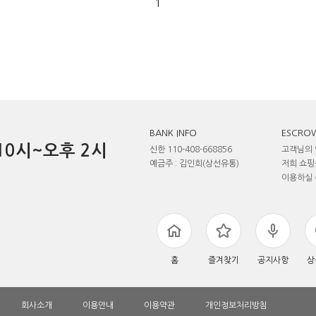
1
BANK INFO
ESCROW
전 10시~오후 2시
신한 110-408-668856
고객님의 
예금주 : 김인희(상선유통)
저희 쇼핑
이용하실 
홈
즐겨찾기
공지사항
상
회사소개
이용안내
이용약관
개인정보처리방침