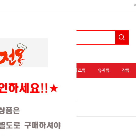
액상소스류
분말소스류
유가공/치즈류
유지류
장류