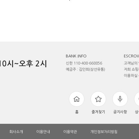
BANK INFO
ESCROW
전 10시~오후 2시
신한 110-408-668856
고객님의 
예금주 : 김인희(상선유통)
저희 쇼핑
이용하실 
홈
즐겨찾기
공지사항
상
회사소개
이용안내
이용약관
개인정보처리방침