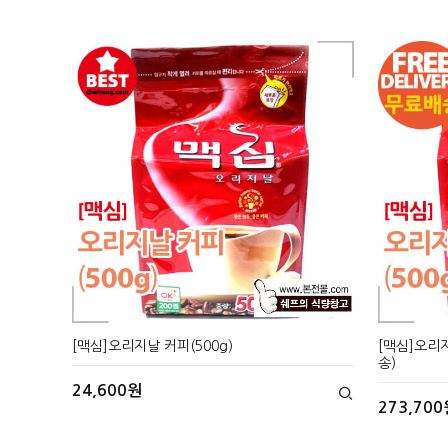
[맥심]오리지날 커피(500g)
[맥심]오리지
송)
24,600원
273,700