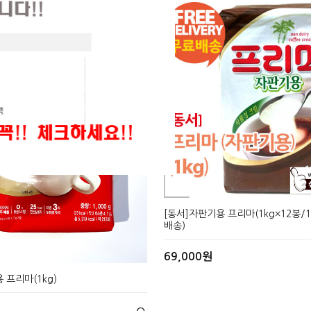
CLOSE X
CLOSE X
[동서]자판기용 프리마(1kg×12봉/
배송)
69,000원
 프리마(1kg)