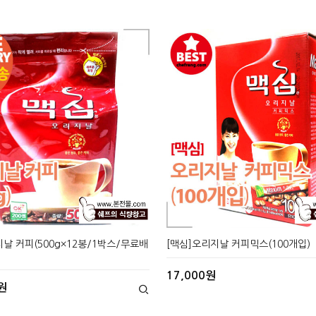
날 커피(500g×12봉/1박스/무료배
[맥심]오리지날 커피믹스(100개입)
17,000원
원