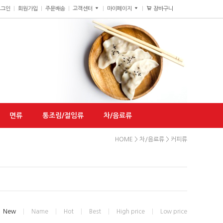
장바구니
0
로그인
회원가입
주문배송
고객센터
마이페이지
면류
통조림/절임류
차/음료류
HOME
>
차/음료류
>
커피류
New
Name
Hot
Best
High price
Low price