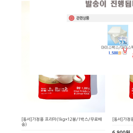
현재의 메세지창을 다시 표시하지 않음
현재의 메세지창을 다시 표시하지 않음
[동서]가정용 프리마(1kg×12봉/1박스/무료배
[동서]가정용
송)
6,900원