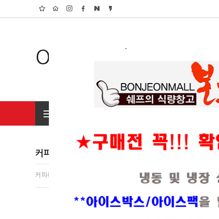
Organic Shop
전체상품 보기
초특가 행사상품
커피류
커피류(25)
차류(50)
음료류(43)
시럽류(69)
원액