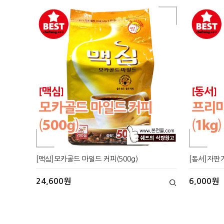
[맥심]모카골드 마일드 커피(500g)
[동서]자판기
24,600원
6,000원