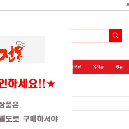
액상소스류
분말소스류
유가공/치즈류
유지류
장류
류(40)
유제품류(10)