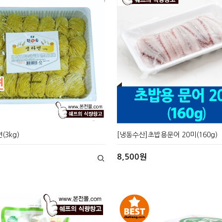
(3kg)
[냉동수산]초밥용문어 20미(160g)
8,500원