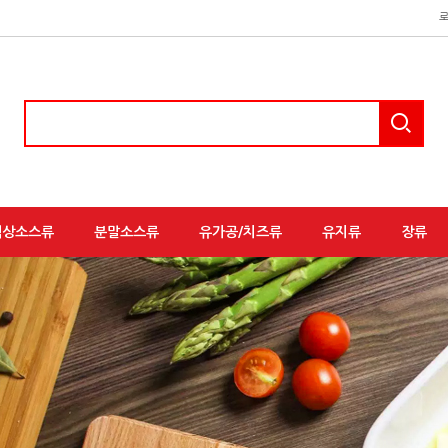
액상소스류
분말소스류
유가공/치즈류
유지류
장류