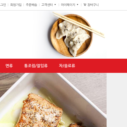
장바구니
0
로그인
회원가입
주문배송
고객센터
마이페이지
면류
통조림/절임류
차/음료류