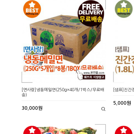
[면사랑]냉동메밀면(250g×40개/1박스/무료배
[샘표]진간장S
송)
5,000원
30,000원