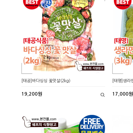
[태공]바다싱싱 꽃맛살(2kg)
[태명]생라면
19,200원
17,000원