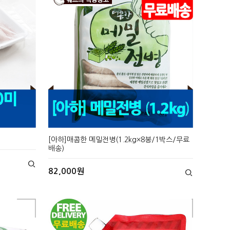
[아하]매콤한 메밀전병(1.2kg×8봉/1박스/무료
배송)
82,000원