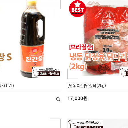
(1.7L)
[냉동축산]닭정육(2kg)
17,000원