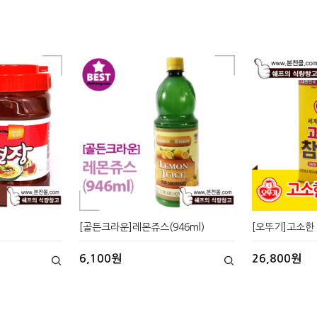
[골든크라운]레몬쥬스(946ml)
[오뚜기]고소한 
6,100원
26,800원