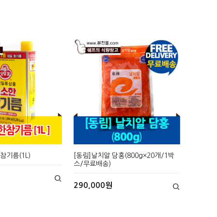
참기름(1L)
[동림]날치알 담홍(800g×20개/1박
스/무료배송)
290,000원