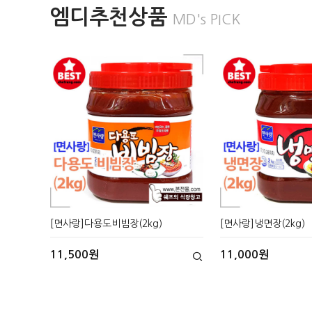
엠디추천상품
MD's PICK
[면사랑]다용도비빔장(2kg)
[면사랑]냉면장(2kg)
11,500원
11,000원