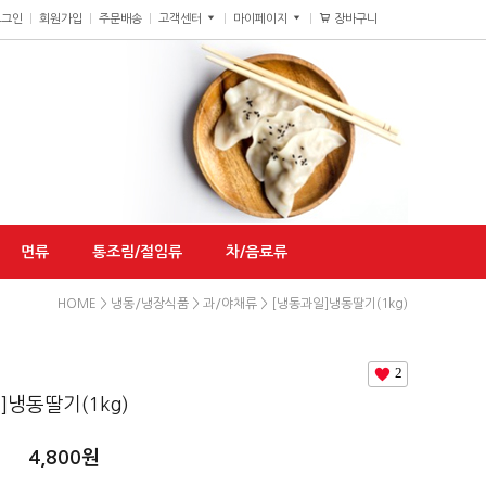
장바구니
0
로그인
회원가입
주문배송
고객센터
마이페이지
면류
통조림/절임류
차/음료류
HOME
>
냉동/냉장식품
>
과/야채류
> [냉동과일]냉동딸기(1kg)
2
]냉동딸기(1kg)
4,800
원