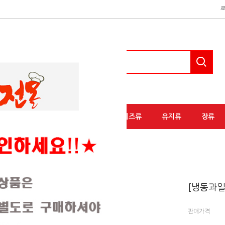
액상소스류
분말소스류
유가공/치즈류
유지류
장류
[냉동과일
판매가격