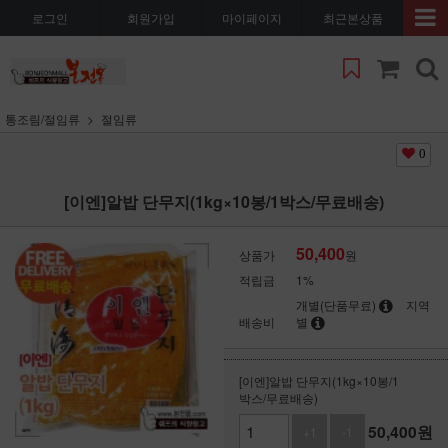
로그인
회원가입
마이페이지
최근본상품
통조림/절임류
절임류
0
[이엔]알밥 단무지(1kg×10봉/1박스/무료배송)
50,400
상품가
원
적립금
1%
개별(단품무료)
지역
배송비
별
[이엔]알밥 단무지(1kg×10봉/1
박스/무료배송)
50,400
원
+1
-1