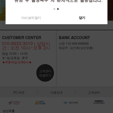
다시 보지 않기
닫기
CUSTOMER CENTER
BANK ACCOUNT
010-6633-3019 | 상담시
신한 110-408-668856
간 : 오전 10시~오후 2시
예금주 : 김인희(상선유통)
평일 10:00 ~ 14:00
토~일/공휴일 : 휴무
★주문마감:오후2시★
고객센터
연결하기
PC 버전
이용안내
고객센터
상선유통