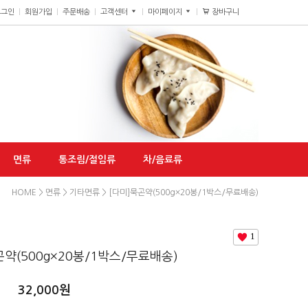
장바구니
0
로그인
회원가입
주문배송
고객센터
마이페이지
면류
통조림/절임류
차/음료류
HOME
>
면류
>
기타면류
> [다미]묵곤약(500g×20봉/1박스/무료배송)
1
곤약(500g×20봉/1박스/무료배송)
32,000
원