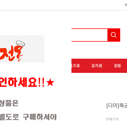
액상소스류
분말소스류
유가공/치즈류
유지류
장류
[다미]묵
판매가격