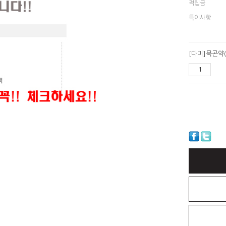
적립금
특이사항
[다미]묵곤약(
CLOSE X
CLOSE X