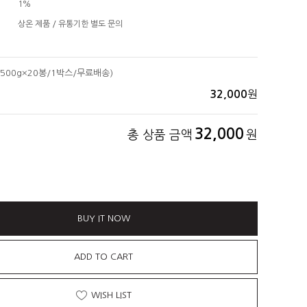
1%
상온 제품 / 유통기한 별도 문의
500g×20봉/1박스/무료배송)
원
32,000
32,000
총 상품 금액
원
BUY IT NOW
ADD TO CART
WISH LIST