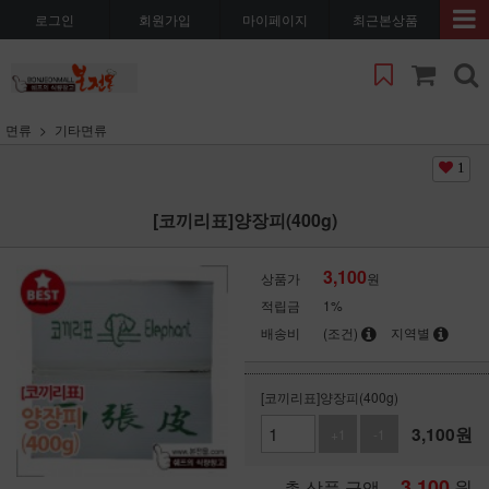
로그인
회원가입
마이페이지
최근본상품
면류
기타면류
1
[코끼리표]양장피(400g)
3,100
상품가
원
적립금
1%
배송비
(조건)
지역별
[코끼리표]양장피(400g)
3,100
원
+1
-1
3,100
원
총 상품 금액